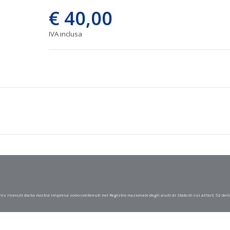
€ 40,00
IVA inclusa
mis ricevuti dalla nostra impresa sono contenuti nel Registro nazionale degli aiuti di Stato di cui all’art. 52 dell