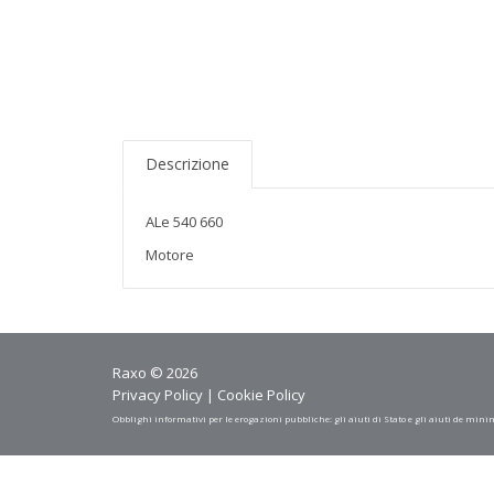
Descrizione
ALe 540 660
Motore
Raxo © 2026
Privacy Policy
|
Cookie Policy
Obblighi informativi per le erogazioni pubbliche: gli aiuti di Stato e gli aiuti de mini