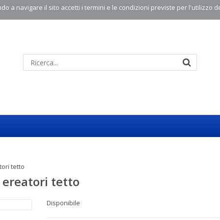
o a navigare il sito accetti i termini e le condizioni previste per l'utilizzo d
ori tetto
ereatori tetto
Disponibile