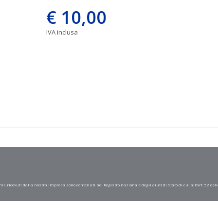
€ 10,00
IVA inclusa
mis ricevuti dalla nostra impresa sono contenuti nel Registro nazionale degli aiuti di Stato di cui all’art. 52 dell