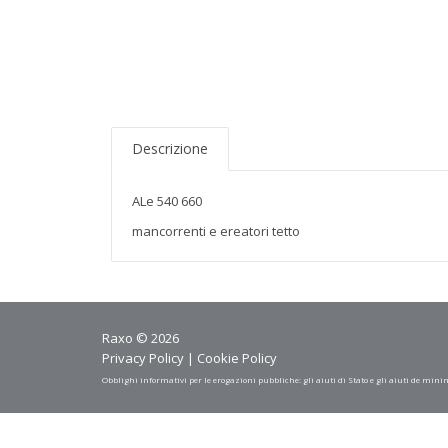
Descrizione
ALe 540 660
mancorrenti e ereatori tetto
Raxo © 2026
Privacy Policy
|
Cookie Policy
Obblighi informativi per le erogazioni pubbliche: gli aiuti di Stato e gli aiuti de mini