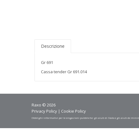
Descrizione
Gr 691
Cassa tender Gr 691.014
Raxo © 2026
Privacy Policy
|
Cookie Policy
Obblighi informativi per le erogazioni pubbliche: gli aiuti di Stato e gli aiuti de mini