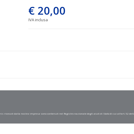
€ 20,00
IVA inclusa
mis ricevuti dalla nostra impresa sono contenuti nel Registro nazionale degli aiuti di Stato di cui all’art. 52 dell