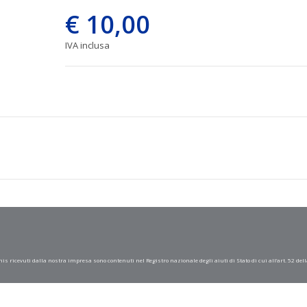
€ 10,00
IVA inclusa
mis ricevuti dalla nostra impresa sono contenuti nel Registro nazionale degli aiuti di Stato di cui all’art. 52 dell