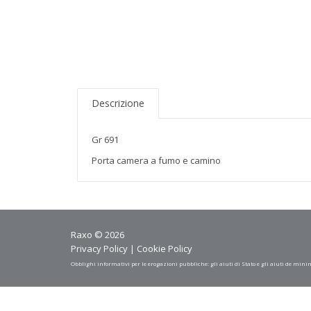
Descrizione
Gr 691
Porta camera a fumo e camino
Raxo © 2026
Privacy Policy
|
Cookie Policy
Obblighi informativi per le erogazioni pubbliche: gli aiuti di Stato e gli aiuti de mini