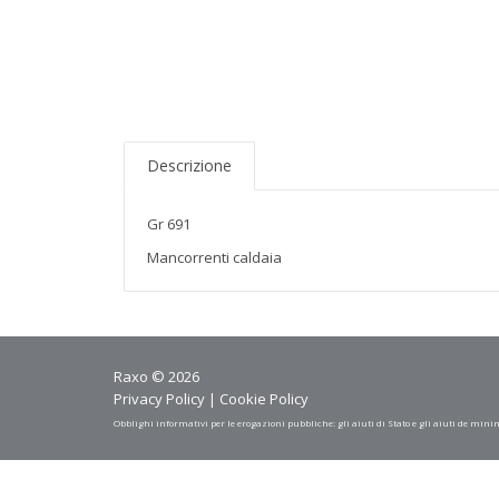
Descrizione
Gr 691
Mancorrenti caldaia
Raxo © 2026
Privacy Policy
|
Cookie Policy
Obblighi informativi per le erogazioni pubbliche: gli aiuti di Stato e gli aiuti de mini