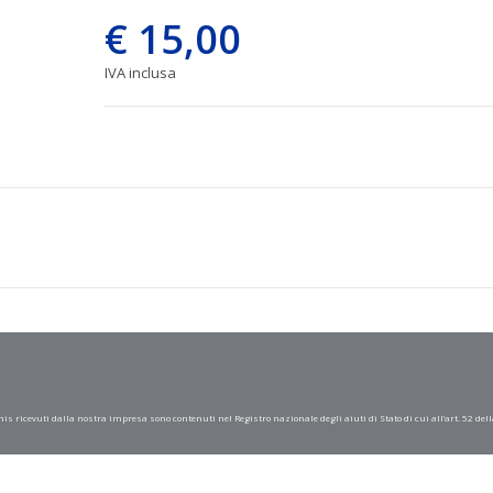
€ 15,00
IVA inclusa
mis ricevuti dalla nostra impresa sono contenuti nel Registro nazionale degli aiuti di Stato di cui all’art. 52 dell