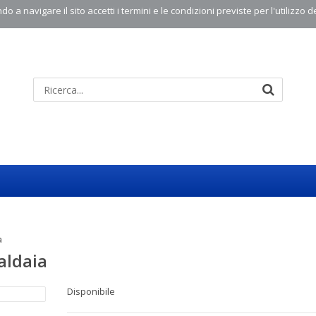
o a navigare il sito accetti i termini e le condizioni previste per l'utilizzo d
a
aldaia
Disponibile