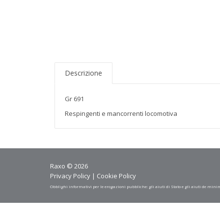
Descrizione
Gr 691
Respingenti e mancorrenti locomotiva
Raxo © 2026
Privacy Policy
|
Cookie Policy
Obblighi informativi per le erogazioni pubbliche: gli aiuti di Stato e gli aiuti de mini