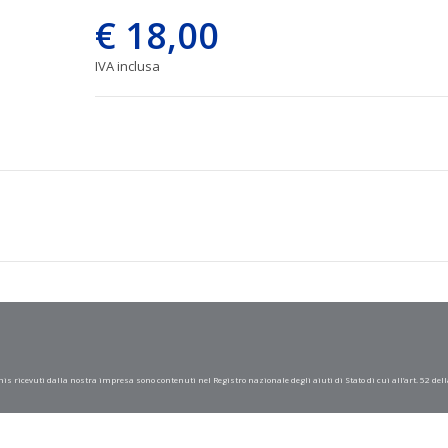
€ 18,00
IVA inclusa
mis ricevuti dalla nostra impresa sono contenuti nel Registro nazionale degli aiuti di Stato di cui all’art. 52 dell