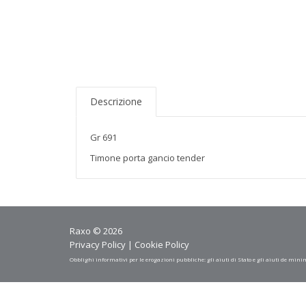
Descrizione
Gr 691
Timone porta gancio tender
Raxo © 2026
Privacy Policy
|
Cookie Policy
Obblighi informativi per le erogazioni pubbliche: gli aiuti di Stato e gli aiuti de mini