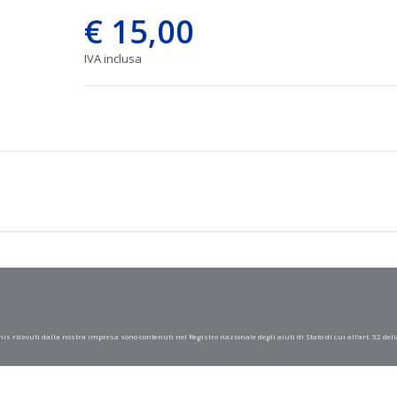
€ 15,00
IVA inclusa
mis ricevuti dalla nostra impresa sono contenuti nel Registro nazionale degli aiuti di Stato di cui all’art. 52 dell