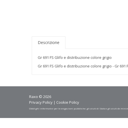
Descrizione
Gr 691 FS Glifo e distribuzione colore grigio
Gr 691 FS Glifo e distribuzione colore grigio - Gr 691 
Raxo © 2026
Privacy Policy
|
Cookie Policy
Obblighi informativi per le erogazioni pubbliche: gli aiuti di Stato e gli aiuti de mini