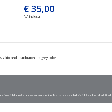
€ 35,00
IVA inclusa
FS Glifo and distribution set grey color
mis ricevuti dalla nostra impresa sono contenuti nel Registro nazionale degli aiuti di Stato di cui all’art. 52 dell