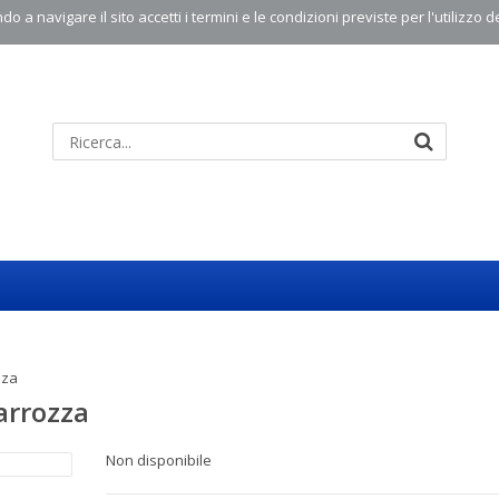
o a navigare il sito accetti i termini e le condizioni previste per l'utilizzo d
zza
arrozza
Non disponibile