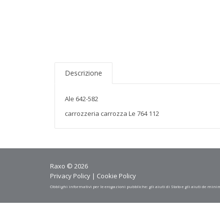
Descrizione
Ale 642-582
carrozzeria carrozza Le 764 112
Raxo © 2026
Privacy Policy
|
Cookie Policy
Obblighi informativi per le erogazioni pubbliche: gli aiuti di Stato e gli aiuti de mini