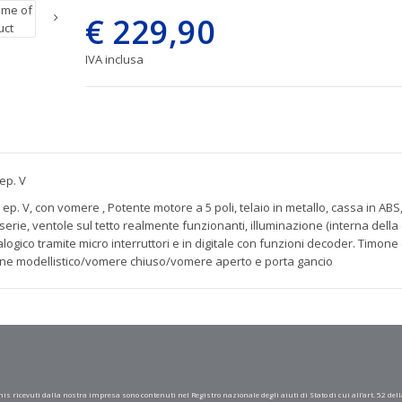
€ 229,90
IVA inclusa
ep. V
a ep. V, con vomere , Potente motore a 5 poli, telaio in metallo, cassa in AB
rie, ventole sul tetto realmente funzionanti, illuminazione (interna della ca
nalogico tramite micro interruttori e in digitale con funzioni decoder. Tim
cone modellistico/vomere chiuso/vomere aperto e porta gancio
mis ricevuti dalla nostra impresa sono contenuti nel Registro nazionale degli aiuti di Stato di cui all’art. 52 dell