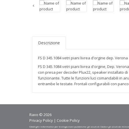
Descrizione
FS D 345.1084 vetri piani livrea d'orgine dep. Verona 
FS D 345.1084 vetri piani livrea d'orgine, Dep. Veron
con presa per decoder Plux22, speaker installato di se
funzionante. Tutte le funzioni luci comandabili in a
entrambe le testate. Frontali configurabili con pan
Raxo © 2026
Privacy Policy
|
Cookie Policy
Obblighi informativi per le erogazioni pubbliche: gli aiuti di Stato e gli aiuti de mini