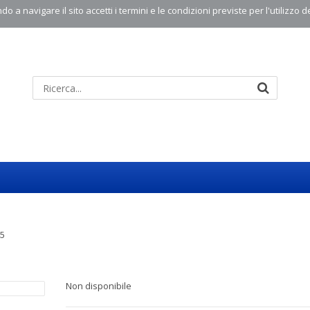
o a navigare il sito accetti i termini e le condizioni previste per l'utilizzo d
45
Non disponibile