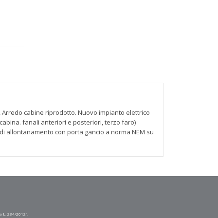
S, Arredo cabine riprodotto. Nuovo impianto elettrico
bina. fanali anteriori e posteriori, terzo faro)
one di allontanamento con porta gancio a norma NEM su
a L. 234/2012”.