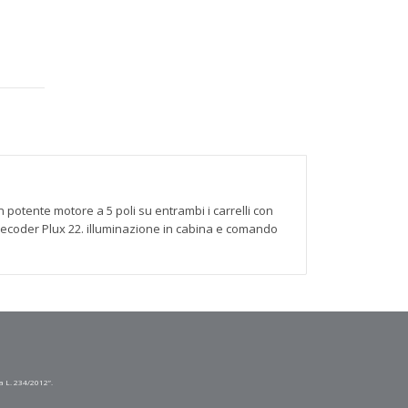
n potente motore a 5 poli su entrambi i carrelli con
 decoder Plux 22. illuminazione in cabina e comando
a L. 234/2012”.