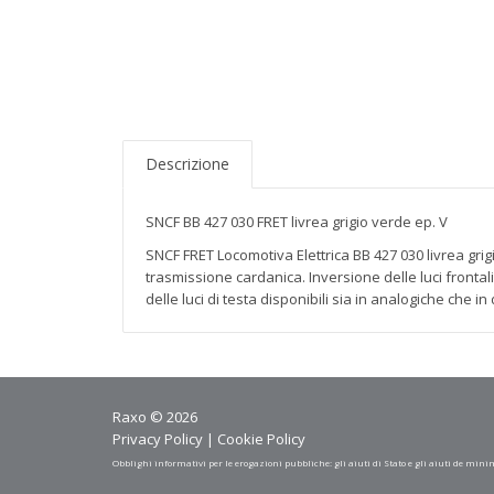
Descrizione
SNCF BB 427 030 FRET livrea grigio verde ep. V
SNCF FRET Locomotiva Elettrica BB 427 030 livrea grigi
trasmissione cardanica. Inversione delle luci fronta
delle luci di testa disponibili sia in analogiche che 
Raxo © 2026
Privacy Policy
|
Cookie Policy
Obblighi informativi per le erogazioni pubbliche: gli aiuti di Stato e gli aiuti de mini