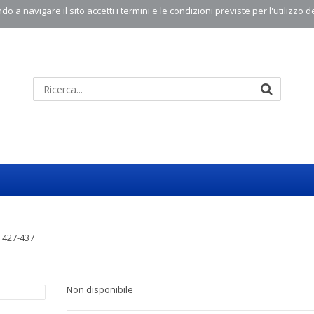
o a navigare il sito accetti i termini e le condizioni previste per l'utilizzo d
 427-437
Non disponibile