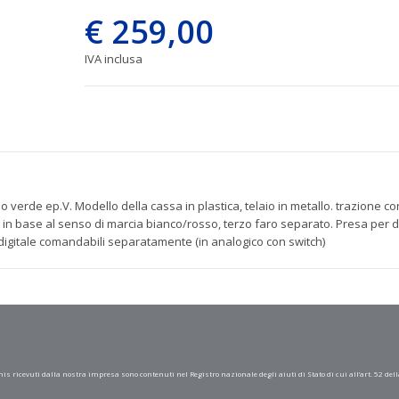
€ 259,00
IVA inclusa
o verde ep.V. Modello della cassa in plastica, telaio in metallo. trazione co
li in base al senso di marcia bianco/rosso, terzo faro separato. Presa per
in digitale comandabili separatamente (in analogico con switch)
mis ricevuti dalla nostra impresa sono contenuti nel Registro nazionale degli aiuti di Stato di cui all’art. 52 dell